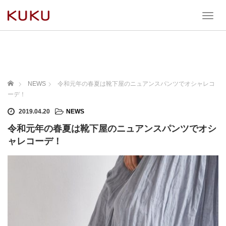
T
o
g
g
l
e
n
ホーム
NEWS
令和元年の春夏は靴下屋のニュアンスパンツでオシャレコ
a
ーデ！
v
i
2019.04.20
NEWS
g
令和元年の春夏は靴下屋のニュアンスパンツでオシ
a
t
ャレコーデ！
i
o
n