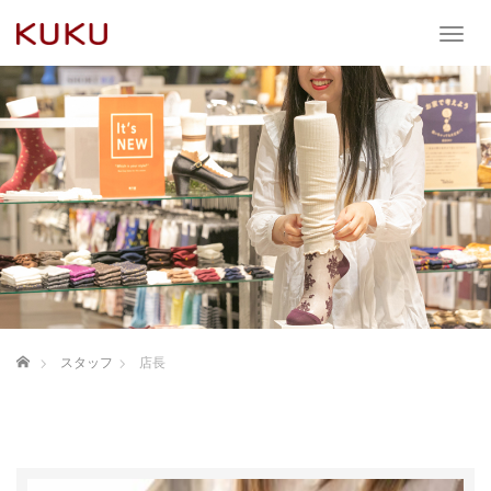
T
o
g
g
l
e
n
a
v
i
g
a
t
i
o
ホーム
スタッフ
店長
n